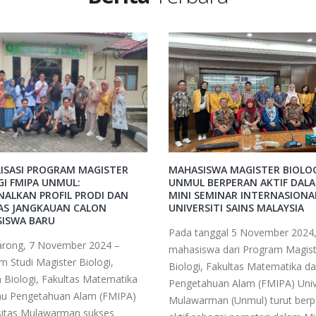
LISASI PROGRAM MAGISTER
MAHASISWA MAGISTER BIOLO
GI FMIPA UNMUL:
UNMUL BERPERAN AKTIF DAL
NALKAN PROFIL PRODI DAN
MINI SEMINAR INTERNASIONAL
AS JANGKAUAN CALON
UNIVERSITI SAINS MALAYSIA
ISWA BARU
Pada tanggal 5 November 2024
rong, 7 November 2024 –
mahasiswa dari Program Magist
m Studi Magister Biologi,
Biologi, Fakultas Matematika da
n Biologi, Fakultas Matematika
Pengetahuan Alam (FMIPA) Univ
mu Pengetahuan Alam (FMIPA)
Mulawarman (Unmul) turut berp
sitas Mulawarman sukses