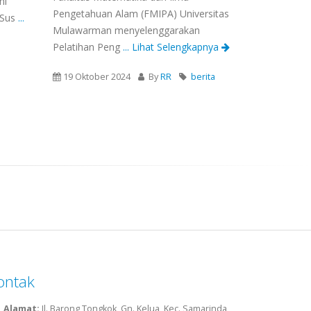
ni
Pengetahuan Alam (FMIPA) Universitas
"Sus
...
Mulawarman menyelenggarakan
Pelatihan Peng
... Lihat Selengkapnya
19 Oktober 2024
By
RR
berita
ontak
Alamat:
Jl. Barong Tongkok, Gn. Kelua, Kec. Samarinda