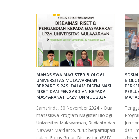
MAHASISWA MAGISTER BIOLOGI
SOSIA
UNIVERSITAS MULAWARMAN
BIOLO
BERPARTISIPASI DALAM DISEMINASI
PERKE
RISET DAN PENGABDIAN KEPADA
PERLU
MASYARAKAT LP2M UNMUL 2024
MAHAS
Samarinda, 30 November 2024 – Dua
Tengga
mahasiswa Program Magister Biologi
Progra
Universitas Mulawarman, Rudianto dan
Jurusa
Nawwar Mardianto, turut berpartisipasi
dan Il
dalam Focus Group Discussion (FGD)
Univer