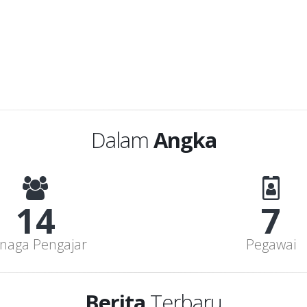
Dalam
Angka
15
8
naga Pengajar
Pegawai
Berita
Terbaru