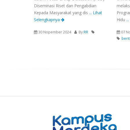
Diseminasi Riset dan Pengabdian
melaks
Kepada Masyarakat yang dis
... Lihat
Progra
Selengkapnya
Hidu
..
30 Nopember 2024
By
RR
07 N
beri