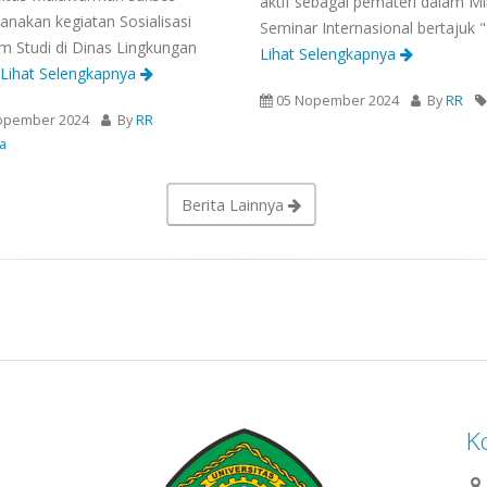
aktif sebagai pemateri dalam Mi
anakan kegiatan Sosialisasi
Seminar Internasional bertajuk 
m Studi di Dinas Lingkungan
Lihat Selengkapnya
. Lihat Selengkapnya
05 Nopember 2024
By
RR
opember 2024
By
RR
ta
Berita Lainnya
K